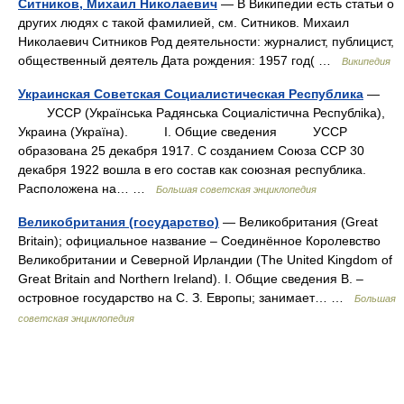
Ситников, Михаил Николаевич
— В Википедии есть статьи о
других людях с такой фамилией, см. Ситников. Михаил
Николаевич Ситников Род деятельности: журналист, публицист,
общественный деятель Дата рождения: 1957 год( …
Википедия
Украинская Советская Социалистическая Республика
—
УССР (Украïнська Радянська Социалicтична Республika),
Украина (Украïна). I. Общие сведения УССР
образована 25 декабря 1917. С созданием Союза ССР 30
декабря 1922 вошла в его состав как союзная республика.
Расположена на… …
Большая советская энциклопедия
Великобритания (государство)
— Великобритания (Great
Britain); официальное название ‒ Соединённое Королевство
Великобритании и Северной Ирландии (The United Kingdom of
Great Britain and Northern Ireland). I. Общие сведения В. ‒
островное государство на С. З. Европы; занимает… …
Большая
советская энциклопедия