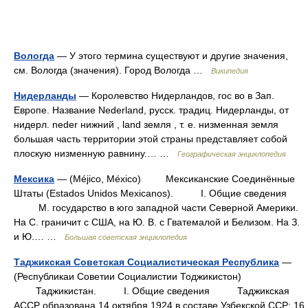
Вологда
— У этого термина существуют и другие значения,
см. Вологда (значения). Город Вологда …
Википедия
Нидерланды
— Королевство Нидерландов, гос во в Зап.
Европе. Название Nederland, русск. традиц. Нидерланды, от
нидерл. neder нижний , land земля , т. е. низменная земля
большая часть территории этой страны представляет собой
плоскую низменную равнину.… …
Географическая энциклопедия
Мексика
— (Méjico, México) Мексиканские Соединённые
Штаты (Estados Unidos Mexicanos). I. Общие сведения
М. государство в юго западной части Северной Америки.
На С. граничит с США, на Ю. В. с Гватемалой и Белизом. На З.
и Ю.… …
Большая советская энциклопедия
Таджикская Советская Социалистическая Республика
—
(Республикаи Советии Социалистии Тоджикистон)
Таджикистан. I. Общие сведения Таджикская
АССР образована 14 октября 1924 в составе Узбекской ССР; 16